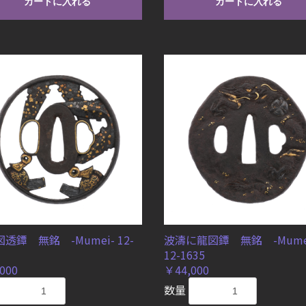
カートに入れる
カートに入れる
透鐔 無銘 -Mumei- 12-
波濤に龍図鐔 無銘 -Mume
12-1635
000
￥44,000
数量