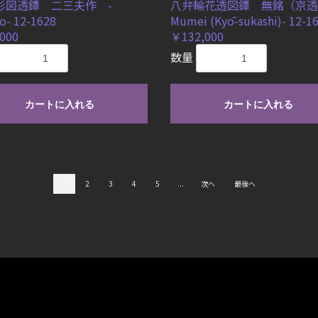
杉図透鐔 二三夫作 -
八弁輪花透図鐔 無銘（京透
o- 12-1628
Mumei (Kyō-sukashi)- 12-1
000
￥132,000
数量
カートに入れる
カートに入れる
1
2
3
4
5
...
次へ
最後へ