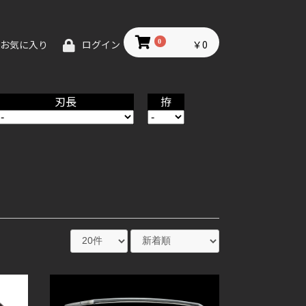
0
￥0
お気に入り
ログイン
刃長
拵