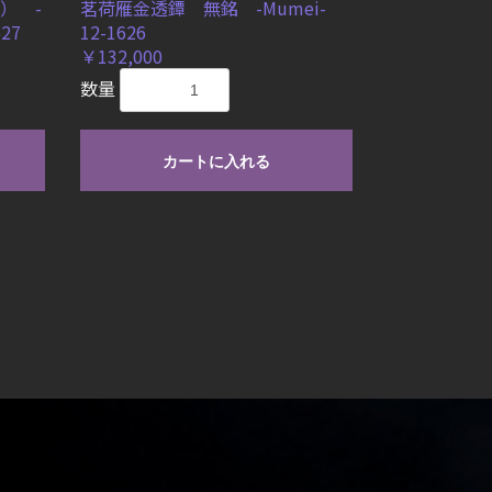
） -
茗荷雁金透鐔 無銘 -Mumei-
627
12-1626
￥132,000
数量
カートに入れる