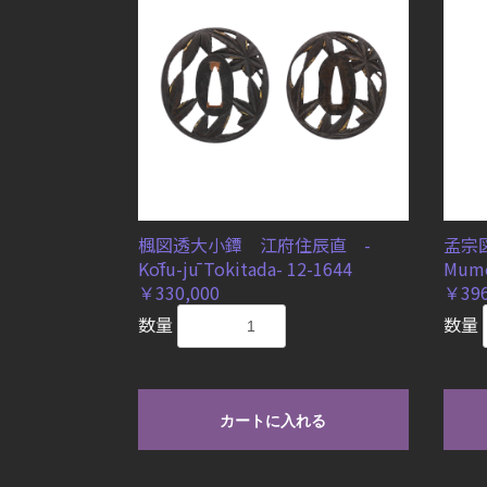
楓図透大小鐔 江府住辰直 -
孟宗
Kōfu-jū Tokitada- 12-1644
Mume
￥330,000
￥396
数量
数量
カートに入れる