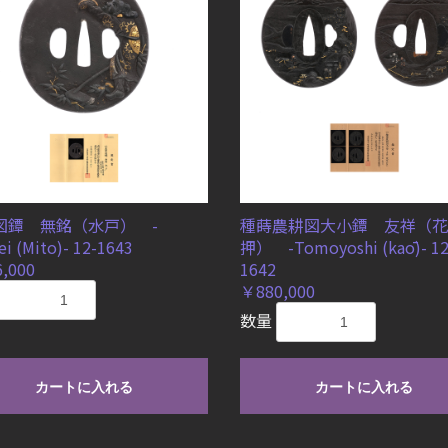
図鐔 無銘（水戸） -
種蒔農耕図大小鐔 友祥（花
i (Mito)- 12-1643
押） -Tomoyoshi (kaō)- 12
,000
1642
￥880,000
数量
カートに入れる
カートに入れる