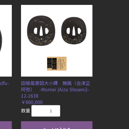
fu-
田植風景図大小鐔 無銘（会津正
阿弥） -Mumei (Aizu Shoami)-
12-1638
￥660,000
数量