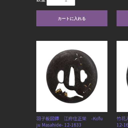
カートに入れる
羽子板図鐔 江府住正栄 -Kōfu
竹花入
ju Masahide- 12-1633
12-1