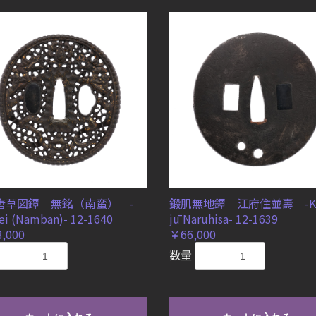
唐草図鐔 無銘（南蛮） -
鍛肌無地鐔 江府住並壽 -Kō
i (Namban)- 12-1640
jū Naruhisa- 12-1639
,000
￥66,000
数量