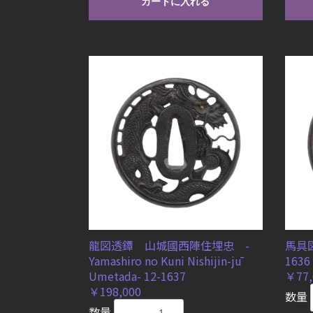
カートに入れる
龍図透鐔 山城國西陣住埋忠 -
馬具図
Yamashiro no Kuni Nishijin-jū
1636
Umetada- 12-1637
￥77,
￥198,000
数量
数量