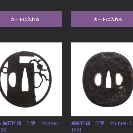
カートに入れる
カートに入れる
梅花図鐔 無銘 -Mumei-
鵜飼図鐔 無銘 -Mumei- 1
632
1631