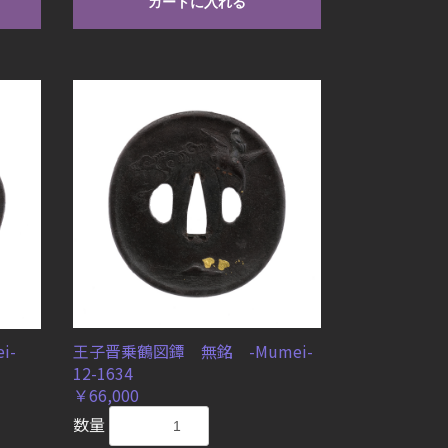
カートに入れる
i-
王子晋乗鶴図鐔 無銘 -Mumei-
12-1634
￥66,000
数量