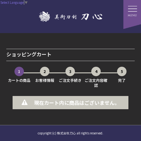
Select Language
▼
ショッピングカート
1
2
3
4
5
カートの商品
お客様情報
ご注文手続き
ご注文内容確
完了
認
現在カート内に商品はございません。
copyright (c) 株式会社刀心 all rights reserved.