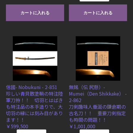
カートに入れる
カートに入れる
信國- Nobukuni - 2-851
無銘（伝 尻懸）-
珍しい青貝散塗鞘の特注陸
Mumei（Den Shikkake） -
軍刀拵！！ 切羽とはばき
2-862
も特注品の本手造りで、大
刀剣趣味人垂涎の鎌倉期の
切羽の縁には刻み目があり
古名刀！！ 重要刀剣指定
ます！！
も時間の問題！！
￥599,500
￥1,001,000