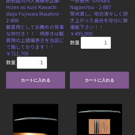
肥前國河内大掾藤原正廣-
一原長光- Ichihara
Hizen no kuni Kawachi
Nagamitsu - 2-887
daijo Fujiwara Masahiro -
現状渡し。地刃清々しく研
2-886
ぎ上がった長光を存分に御
観賞用としてお薦めの見事
堪能下さい！！
な拵付き！！ 柄巻きは観
￥495,000
賞用の上諸撮巻きを当店に
数量
て施しております！！
￥711,700
数量
カートに入れる
カートに入れる