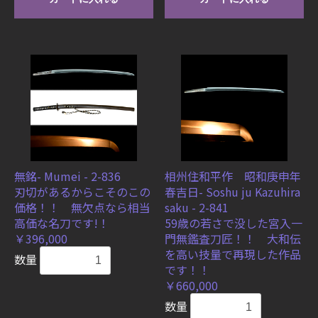
無銘- Mumei - 2-836
相州住和平作 昭和庚申年
刃切があるからこそのこの
春吉日- Soshu ju Kazuhira
価格！！ 無欠点なら相当
saku - 2-841
高価な名刀です!！
59歳の若さで没した宮入一
￥396,000
門無鑑査刀匠！！ 大和伝
を高い技量で再現した作品
数量
です！！
￥660,000
数量