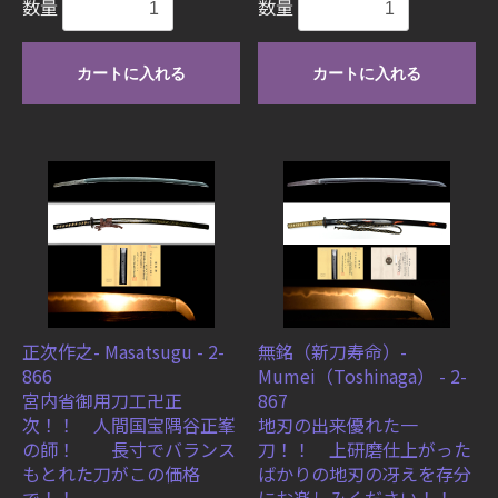
数量
数量
カートに入れる
カートに入れる
正次作之- Masatsugu - 2-
無銘（新刀寿命）-
866
Mumei（Toshinaga） - 2-
宮内省御用刀工卍正
867
次！！ 人間国宝隅谷正峯
地刃の出来優れた一
の師！ 長寸でバランス
刀！！ 上研磨仕上がった
もとれた刀がこの価格
ばかりの地刃の冴えを存分