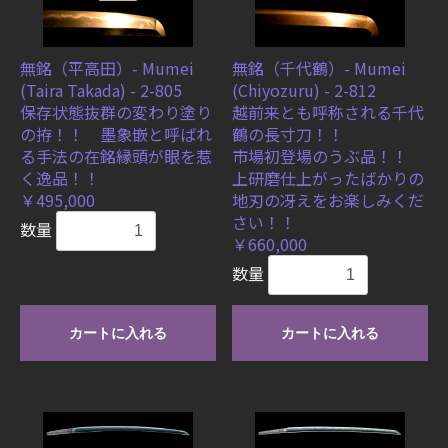
無銘（平高田）- Mumei
無銘（千代鶴）- Mumei
(Taira Takada) - 2-805
(Chiyozuru) - 2-812
保存状態抜群の変わり塗り
越前来とも呼称される千代
の拵！！ 墨象嵌と呼ばれ
鶴の長寸刀！！
る手法の在銘縁頭が眼を惹
市場初登場のうぶ品！！
く逸品！！
上研磨仕上がったばかりの
￥495,000
地刃の冴えをお楽しみくだ
さい！！
数量
￥660,000
数量
カートに入れる
カートに入れる