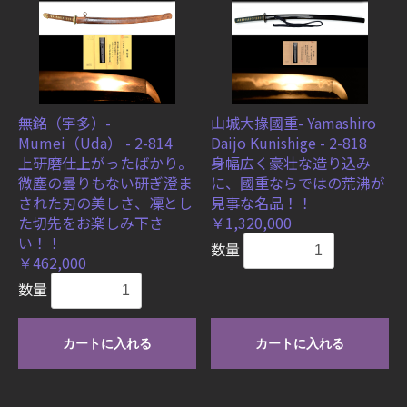
無銘（宇多）-
山城大掾國重- Yamashiro
Mumei（Uda） - 2-814
Daijo Kunishige - 2-818
上研磨仕上がったばかり。
身幅広く豪壮な造り込み
微塵の曇りもない研ぎ澄ま
に、國重ならではの荒沸が
された刃の美しさ、凜とし
見事な名品！！
た切先をお楽しみ下さ
￥1,320,000
い！！
数量
￥462,000
数量
カートに入れる
カートに入れる