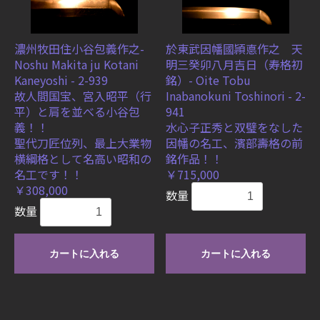
濃州牧田住小谷包義作之-
於東武因幡國頴悳作之 天
Noshu Makita ju Kotani
明三癸卯八月吉日（寿格初
Kaneyoshi - 2-939
銘）- Oite Tobu
故人間国宝、宮入昭平（行
Inabanokuni Toshinori - 2-
平）と肩を並べる小谷包
941
義！！
水心子正秀と双璧をなした
聖代刀匠位列、最上大業物
因幡の名工、濱部壽格の前
横綱格として名高い昭和の
銘作品！！
名工です！！
￥715,000
￥308,000
数量
数量
カートに入れる
カートに入れる