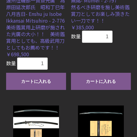
遠州住磯部一貫斎光廣 為
無銘- Mumei - 2-797
原田延次郎氏 昭和丁巳年
然るべき研磨を施し美術鑑
八月吉日- Enshu ju Isobe
賞刀としてお楽しみ頂きた
Ikkansai Mitsuhiro - 2-776
い一刀です！！
美術鑑賞用上研磨が施され
￥385,000
た光廣の大小！！ 美術鑑
数量
賞用としても、高級武用刀
としてもお薦めです！！
￥698,500
数量
カートに入れる
カートに入れる