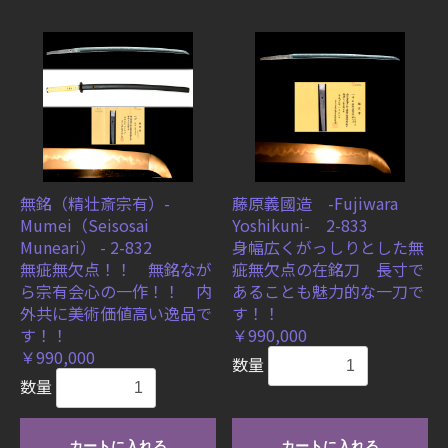
無銘（精壮斎宗有）-
藤原義國造 -Fujiwara
Mumei（Seisosai
Yoshikuni- 2-833
Muneari） - 2-832
身幅広くがっしりとした無
無疵無欠点！！ 無銘なが
疵無欠点の在銘刀 長寸で
ら宗有会心の一作！！ 内
あることも魅力的な一刀で
外共に美術価値高い逸品で
す！！
す！！
￥990,000
￥990,000
数量
数量
カートに入れる
カートに入れる