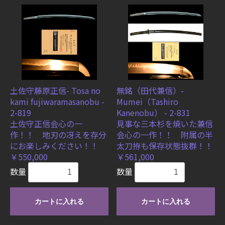
土佐守藤原正信- Tosa no
無銘（田代兼信）-
kami fujiwaramasanobu -
Mumei（Tashiro
2-819
Kanenobu） - 2-831
土佐守正信会心の一
見事な三本杉を焼いた兼信
作！！ 地刃の冴えを存分
会心の一作！！ 附属の半
にお楽しみください！！
太刀拵も保存状態抜群！！
￥550,000
￥561,000
数量
数量
カートに入れる
カートに入れる