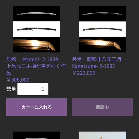
無銘 -Mumei- 2-1889
兼常 昭和十八年三月 -
上品な二本樋が目を引く作
Kanetsune- 2-1883
品
￥220,000
￥506,000
数量
カートに入れる
商談中