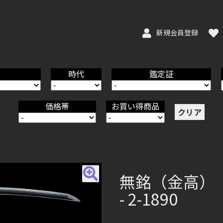
新規会員登録
時代
鑑定証
価格帯
お買い得商品
クリア
無銘（金高） - 
- 2-1890