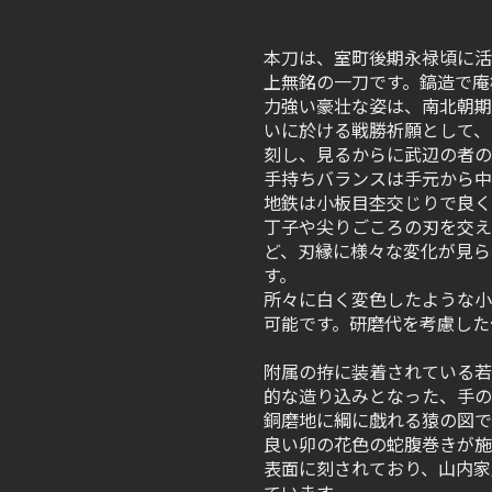
本刀は、室町後期永禄頃に活
上無銘の一刀です。鎬造で庵
力強い豪壮な姿は、南北朝期
いに於ける戦勝祈願として、
刻し、見るからに武辺の者の
手持ちバランスは手元から中
地鉄は小板目杢交じりで良く
丁子や尖りごころの刃を交え
ど、刃縁に様々な変化が見ら
す。
所々に白く変色したような小
可能です。研磨代を考慮した
附属の拵に装着されている若
的な造り込みとなった、手の
銅磨地に綱に戯れる猿の図で
良い卯の花色の蛇腹巻きが施
表面に刻されており、山内家