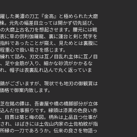
躍した美濃の刀工『金高』と極められた大磨
棟。元先の幅差目立っては開かず切先延び、
の大磨上古名刀を想起させます。腰元には戦
表に草の倶利伽羅龍、裏に蓮台と剣と梵字を
指料であったことが窺え、見ためとは裏腹に
程重心で扱い易さを感じます。
練れて詰み、刃文は互ノ目乱れ主体に互ノ目
、足や金筋が入り、細かな砂流がかかるな
れ、帽子は表裏乱れ込んで丸く返っていま
錆がございますが、現状でも地刃の御観賞は
価格で御案内致します。
芝在銘の鐔は、吾妻屋や橋の橋脚部分が立体
込んだ仕事振りです。縁頭は漆黒の色良い赤
、目貫は葵と梅の図。柄糸は上品且つ仕事が
され、はばきには土佐山内家の土佐柏紋が指
所縁の一刀であろうか。伝来の良さを物語っ