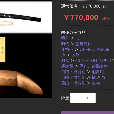
通常価格：￥770,000
税込
￥770,000
税込
関連カテゴリ
種別
＞
刀
時代
＞
室町時代
価格帯
＞
70〜80万円未満
拵
＞
あり
刃長
＞
66.7〜69.6セン
鑑定証
＞
保存刀剣鑑定書
目的・機能別
＞
鑑賞用
目的・機能別
＞
樋
＞
なし
目的・機能別
＞
彫物
数量