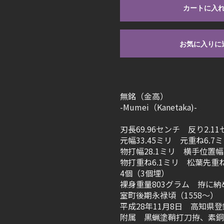
カートに入
お気に入りに
無銘（金高）
-Mumei（Kanetaka)-
刃長69.96センチ 反り2.1
元幅33.45ミリ 元重ね6.7
物打幅28.1ミリ 横手位置幅2
物打重ね6.1ミリ 松葉先重ね
4個（3個埋）
裸身重量803グラム 拵に納
室町後期永禄頃（1558～） The la
平成28年11月8日 高知県登
附属 黒蝋塗鞘打刀拵、素銅