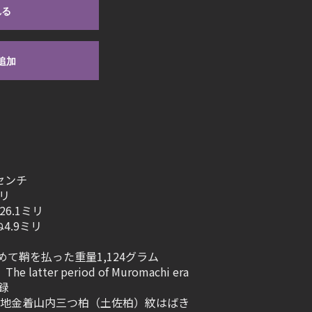
れる
追加
1センチ
ミリ
6.1ミリ
4.9ミリ
めて鞘を払った重量1,124グラム
tter period of Muromachi era
録
地金着山内三つ柏（土佐柏）紋はばき