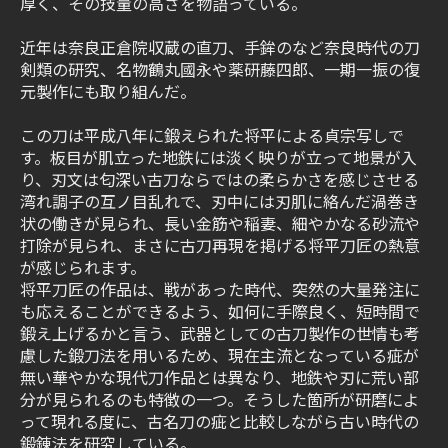
厚く、その技量の高さを物語っている。
近年は奈良正倉院収蔵の直刀、手鉾のなど奈良時代の刀
剣類の研究、名物鶴丸國永や薬研藤四郎、一期一振の復
元製作にも取り組んだ。
この刀は平成八年に鍛えられた将平による貞宗写しで
す。板目が肌立った地鉄には淡く映りが立って地景が入
り、刃文は匂深い古刀ならではの柔らかさを感じさせる
湾れ調子の互ノ目乱れで、刃中には刃肌に絡んだ渦巻き
状の働きが見られ、長い金筋や稲妻、細やかなる砂流や
打除が見られ、まさに古刀再現を掲げる将平刀匠の熱意
が感じられます。
将平刀匠の作品は、戦があった時代、突然の大量発注に
も応えることができるよう、如何に手際良く、短時間で
鍛え上げるかと言う、武器としての古刀製作の世情も考
慮した鍛刀法を用いるため、現在主流となっている疵が
無い華やかな現代刀作品とは異なり、地鉄や刃に荒い部
分が見られるのも特徴の一つ。そうした箇所が研磨によ
って現れる度に、古名刀の疵と比較しながら古い時代の
鍛錬法を研究している。