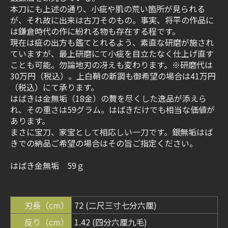
本刀にも上述の通り、小疵や肌の荒い箇所が見られる
が、それ故に出来は古刀そのもの。事実、将平の作品に
は鎌倉時代の作に紛れる物も存在する程です。
現在は疵の出方も鑑てとれるよう、素直な研磨が施され
ていますが、最上研磨にて小疵を目立たなく仕上げ直す
ことも可能。勿論地刃の冴えも変わります。※研磨代は
30万円（税込）。上白鞘の新調も御希望の場合は41万円
（税込）にて承ります。
はばきは金無垢（18金）の贅を尽くした逸品が添えら
れ、その重さは59グラム。はばきだけでも相当な価値が
あります。
まさに宝刀、家宝として相応しい一刀です。銀無垢はば
きでの納品ご希望の場合はその旨ご指定ください。
はばき金無垢 59ｇ
刃長（cm）
72 (二尺三寸七分六厘)
反り（cm）
1.42 (四分六厘九毛)