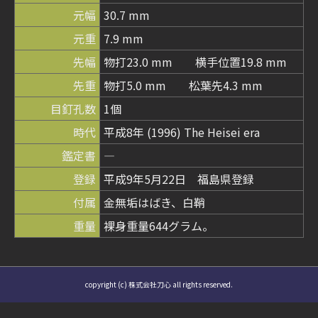
元幅
30.7 mm
元重
7.9 mm
先幅
物打23.0 mm 横手位置19.8 mm
先重
物打5.0 mm 松葉先4.3 mm
目釘孔数
1個
時代
平成8年 (1996) The Heisei era
鑑定書
―
登録
平成9年5月22日 福島県登録
付属
金無垢はばき、白鞘
重量
裸身重量644グラム。
copyright (c) 株式会社刀心 all rights reserved.