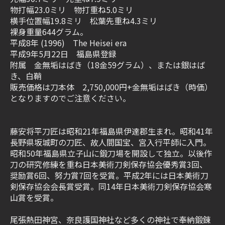
物打幅23.0ミリ 物打重ね5.0ミリ
横手位置幅19.8ミリ 松葉先重ね4.3ミリ
裸身重量644グラム。
平成8年 (1996) The Heisei era
平成9年5月22日 福島県登録
附属 金無垢はばき（18金59グラム）、または銀はば
き、白鞘
販売価格は刀本体 2,750,000円+金無垢はばき（時価）
となりますのでご注意ください。
藤安将平刀匠は昭和21年福島県伊達郡生まれ。昭和41年
長野県坂城町の刀匠、故人間国宝、宮入行平師に入門。
昭和50年福島県立子山に鍛刀場を開設して独立。以後作
刀の研究修練を重ね日本美術刀剣保存協会優秀賞3回、
奨励賞6回、努力賞7回を受賞。平成2年には日本美術刀
剣保存協会会長賞受賞。同14年日本美術刀剣保存協会寒
山賞を受賞。
尾張熱田神宮、奈良護国神社など多くの神社で奉納鍛錬