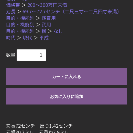
価格帯
＞
200〜300万円未満
刃長
＞
69.7〜72.7センチ（二尺三寸〜二尺四寸未満）
目的・機能別
＞
鑑賞用
目的・機能別
＞
武用
目的・機能別
＞
樋
＞
なし
時代
＞
現代
＞
平成
数量
カートに入れる
お気に入りに追加
刃長72センチ 反り1.42センチ
元幅30.7ミリ 元重ね7.9ミリ