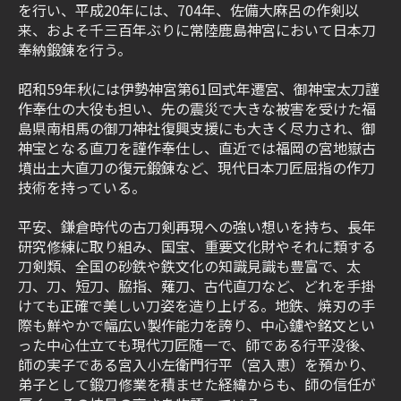
を行い、平成20年には、704年、佐備大麻呂の作剣以
来、およそ千三百年ぶりに常陸鹿島神宮において日本刀
奉納鍛錬を行う。
昭和59年秋には伊勢神宮第61回式年遷宮、御神宝太刀謹
作奉仕の大役も担い、先の震災で大きな被害を受けた福
島県南相馬の御刀神社復興支援にも大きく尽力され、御
神宝となる直刀を謹作奉仕し、直近では福岡の宮地嶽古
墳出土大直刀の復元鍛錬など、現代日本刀匠屈指の作刀
技術を持っている。
平安、鎌倉時代の古刀剣再現への強い想いを持ち、長年
研究修練に取り組み、国宝、重要文化財やそれに類する
刀剣類、全国の砂鉄や鉄文化の知識見識も豊富で、太
刀、刀、短刀、脇指、薙刀、古代直刀など、どれを手掛
けても正確で美しい刀姿を造り上げる。地鉄、焼刃の手
際も鮮やかで幅広い製作能力を誇り、中心鑢や銘文とい
った中心仕立ても現代刀匠随一で、師である行平没後、
師の実子である宮入小左衛門行平（宮入恵）を預かり、
弟子として鍛刀修業を積ませた経緯からも、師の信任が