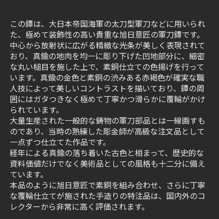
この鐔は、大日本帝国海軍の太刀型軍刀などに用いられ
た、極めて装飾性の高い貴重な旭日意匠の軍刀鐔です。
中心から放射状に広がる精緻な光条が美しく表現されて
おり、真鍮の地肉を均一に彫り下げた凹地部分に、細密
な丸い槌目を施した上で、素銅仕立ての色揚げを行って
います。真鍮の金色と素銅の渋みある赤褐色が確実な職
人技によって美しいコントラストを描いており、鐔の周
囲にはガタつきなく極めて丁寧かつ滑らかに覆輪がかけ
られています。
大量生産された一般的な鋳物の軍刀部品とは一線画すも
のであり、当時の熟練した彫金師が高級な注文品として
一点ずつ仕立てた作品です。
経年による真鍮の落ち着いた古色と相まって、歴史的な
資料価値だけでなく美術品としての風格も十二分に備え
ています。
本品のように旭日意匠で素銅を組み合わせ、さらに丁寧
な覆輪仕立てが施された手造りの特注品は、国内外のコ
レクターから非常に高く評価されます。