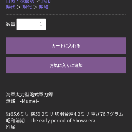
目的・機能別
＞
武用
時代
＞
現代
＞
昭和
数量
カートに入れる
お気に入りに追加
海軍太刀型略式軍刀鐔
無銘 -Mumei-
縦65.6ミリ 横59.2ミリ 切羽台厚4.2ミリ 重さ76.7グラム
昭和前期 The early period of Showa era
附属 ―