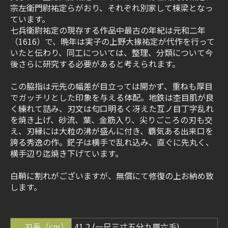
宗左衛門尉祐定らがおり、それぞれ別家して棟梁となっ
ています。
七兵衛尉祐定の現存する作品中最古の年紀は元和二年
（1616）で、晩年は実子の上野大掾祐定が代作を行って
いたと伝わり、同工については、整理、分類について今
後さらに研究する必要があると考えられます。
この脇指は元先の幅差が目立っては開かず、重ねも厚目
でガッチリとした印象を与える体配。地鉄は杢目肌が良
く練れて詰み、刃文は匂口明るく冴えた互ノ目丁字乱れ
を焼き上げ、砂流、葉、金筋入り、尖りごころの刃も交
え、刃縁には大粒の沸が盛んに付き、覇気ある出来口を
誇る秀逸の作。鋩子は横手で乱れ込み、直ぐに先丸く、
横手辺り迄焼き下げています。
白鞘に割れがございますが、無償にて修復の上お納め致
します。
刃長（cm）
41.2 (一尺三寸五分九厘六毛)