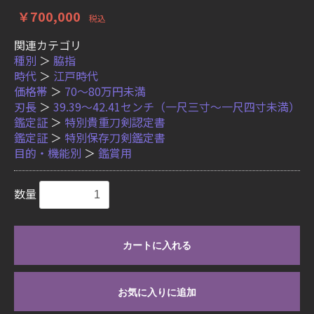
￥700,000
税込
関連カテゴリ
種別
＞
脇指
時代
＞
江戸時代
価格帯
＞
70〜80万円未満
刃長
＞
39.39〜42.41センチ（一尺三寸〜一尺四寸未満）
鑑定証
＞
特別貴重刀剣認定書
鑑定証
＞
特別保存刀剣鑑定書
目的・機能別
＞
鑑賞用
数量
カートに入れる
お気に入りに追加