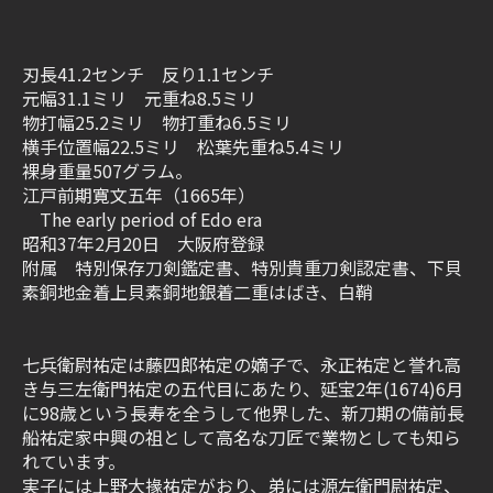
刃長41.2センチ 反り1.1センチ
元幅31.1ミリ 元重ね8.5ミリ
物打幅25.2ミリ 物打重ね6.5ミリ
横手位置幅22.5ミリ 松葉先重ね5.4ミリ
裸身重量507グラム。
江戸前期寛文五年（1665年）
The early period of Edo era
昭和37年2月20日 大阪府登録
附属 特別保存刀剣鑑定書、特別貴重刀剣認定書、下貝
素銅地金着上貝素銅地銀着二重はばき、白鞘
七兵衛尉祐定は藤四郎祐定の嫡子で、永正祐定と誉れ高
き与三左衛門祐定の五代目にあたり、延宝2年(1674)6月
に98歳という長寿を全うして他界した、新刀期の備前長
船祐定家中興の祖として高名な刀匠で業物としても知ら
れています。
実子には上野大掾祐定がおり、弟には源左衛門尉祐定、