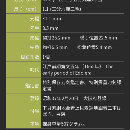
反り（cm）
1.1 (三分六厘三毛)
元幅
31.1 mm
元重
8.5 mm
先幅
物打25.2 mm 横手位置22.5 mm
先重
物打6.5 mm 松葉位置5.4 mm
目釘孔数
1個
江戸前期寛文五年（1665年） The
時代
early period of Edo era
特別保存刀剣鑑定書、特別貴重刀剣認
鑑定書
定書
登録
昭和37年2月20日 大阪府登録
下貝素銅地金着上貝素銅地銀着二重は
付属
ばき、白鞘
重量
裸身重量507グラム。