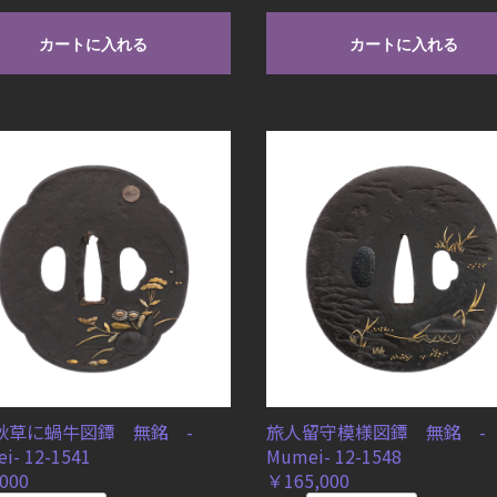
カートに入れる
カートに入れる
秋草に蝸牛図鐔 無銘 -
旅人留守模様図鐔 無銘 -
i- 12-1541
Mumei- 12-1548
000
￥165,000