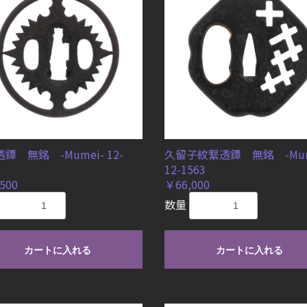
鐔 無銘 -Mumei- 12-
久留子紋繋透鐔 無銘 -Mum
12-1563
500
￥66,000
数量
カートに入れる
カートに入れる