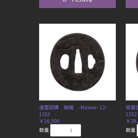
連雲図鐔 無銘 -Mumei- 12-
笹葉透
1553
1552
￥16,500
￥29,
数量
数量