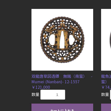
双龍唐草図透鐔 無銘（南蛮） -
龍魚
Mumei (Nanban)- 12-1557
蛮） -
￥121,000
￥74,
数量
数量
カートに入れる