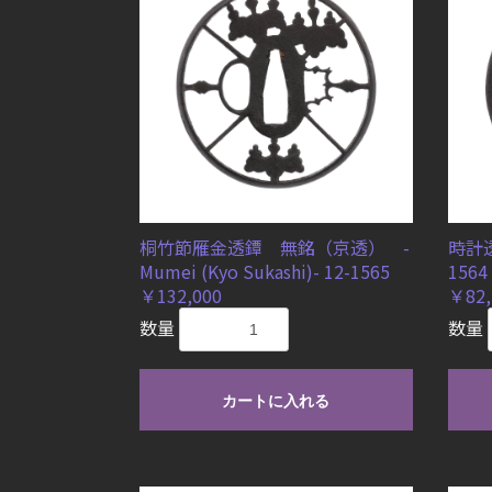
桐竹節雁金透鐔 無銘（京透） -
時計透
Mumei (Kyo Sukashi)- 12-1565
1564
￥132,000
￥82,
数量
数量
カートに入れる