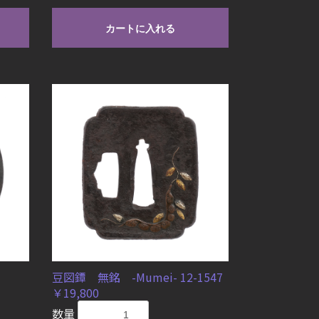
カートに入れる
豆図鐔 無銘 -Mumei- 12-1547
￥19,800
数量