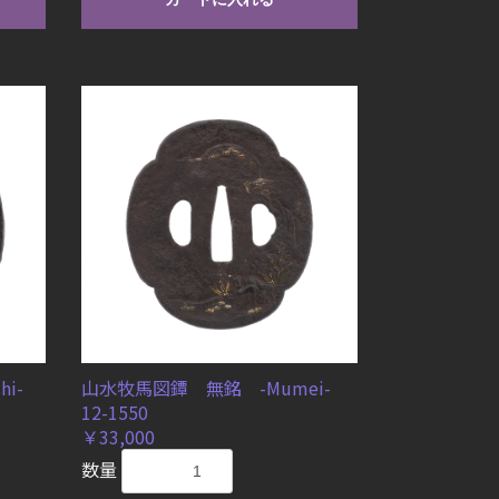
i-
山水牧馬図鐔 無銘 -Mumei-
12-1550
￥33,000
数量