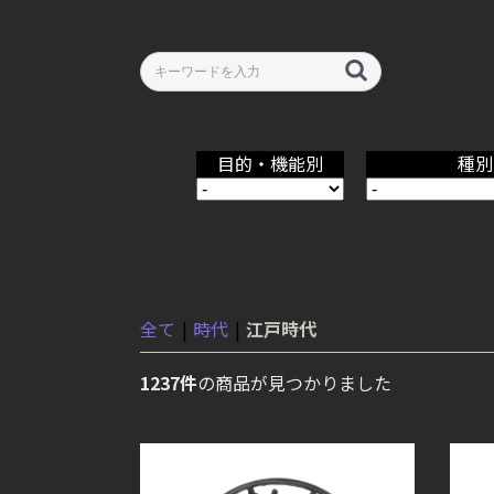
目的・機能別
種別
全て
|
時代
|
江戸時代
1237件
の商品が見つかりました