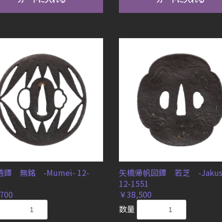
鐔 無銘 -Mumei- 12-
矢橋帰帆図鐔 若芝 -Jakush
12-1551
700
￥38,500
数量