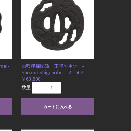
ei-
虫喰模様図鐔 正阿弥重信 -
Shoami Shigenobu- 12-1562
￥63,800
数量
カートに入れる