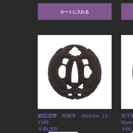
カートに入れる
鯱図透鐔 光徳作 -Kotoku- 12-
月下
1549
Mume
￥49,500
￥66,