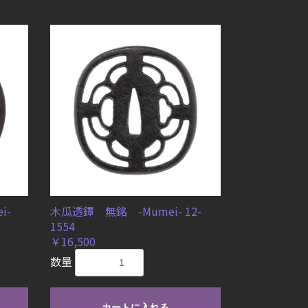
i-
木瓜透鐔 無銘 -Mumei- 12-
1554
￥16,500
数量
カートに入れる