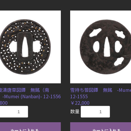
波濤唐草図鐔 無銘（南
雪持ち笹図鐔 無銘 -Mume
Mumei (Nanban)- 12-1556
12-1555
800
￥22,000
数量
カートに入れる
カートに入れる