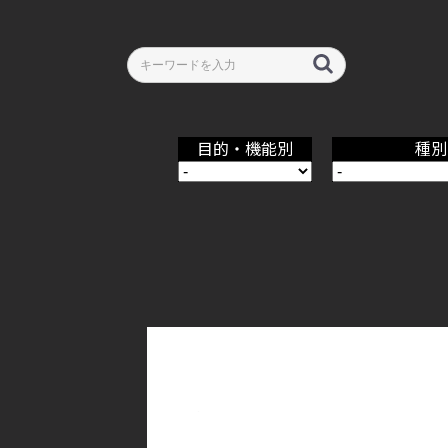
目的・機能別
種別