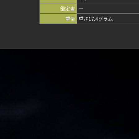
鑑定書
―
重量
重さ17.4グラム