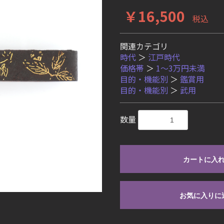
￥16,500
税込
関連カテゴリ
時代
＞
江戸時代
価格帯
＞
1〜3万円未満
目的・機能別
＞
鑑賞用
目的・機能別
＞
武用
数量
カートに入
お気に入りに