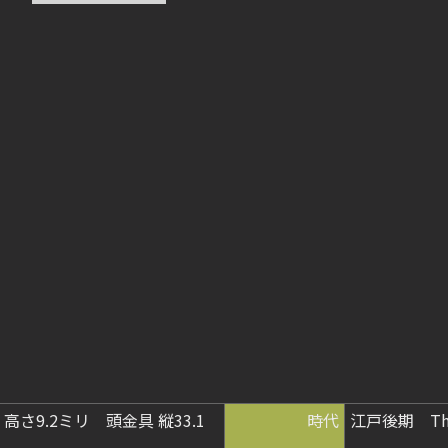
高さ9.2ミリ 頭金具 縦33.1
時代
江戸後期 The la