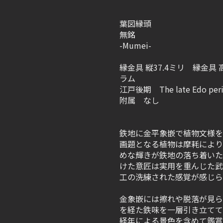
葉図縁頭
無銘
-Mumei-
縁金具 縦37.4ミリ 縁金具 
ラム
江戸後期 The late Edo per
附属 なし
鉄地に金平象嵌で植物文様を
画題となる植物は摩耗により
めな輝きが鉄地の落ち着いた
けた意匠は実用を重んじた武
工の洗練された感覚が感じら
金象嵌には擦れや脱落が見ら
を経た鉄味を一層引き立てて
経年による景色を含めて鑑賞