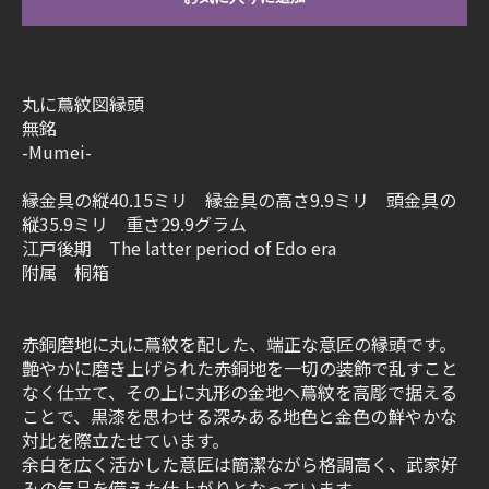
丸に蔦紋図縁頭
無銘
-Mumei-
縁金具の縦40.15ミリ 縁金具の高さ9.9ミリ 頭金具の
縦35.9ミリ 重さ29.9グラム
江戸後期 The latter period of Edo era
附属 桐箱
赤銅磨地に丸に蔦紋を配した、端正な意匠の縁頭です。
艶やかに磨き上げられた赤銅地を一切の装飾で乱すこと
なく仕立て、その上に丸形の金地へ蔦紋を高彫で据える
ことで、黒漆を思わせる深みある地色と金色の鮮やかな
対比を際立たせています。
余白を広く活かした意匠は簡潔ながら格調高く、武家好
みの気品を備えた仕上がりとなっています。