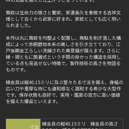
蔦紋は生命力の強さと繁栄、家運長久を象徴する吉祥文
様として古くから武家に好まれ、家紋としても広く用い
られました。
本作は丸に蔦紋を均整よく配置し、無駄を削ぎ落した構
成によって赤銅磨地本来の美しさを引き立てており、江
戸後期金工らしい洗練された美意識が窺えます。さらに
縁・頭ともに脱着式という手間の掛かった構造を採用し
ている点も見逃せない特徴で、製作技術の高さを物語る
ものです。
縁金具は縦40.15ミリに及ぶ堂々たる寸法を備え、身幅の
広い刀や重厚な拵にも違和感なく調和する希少な大型作
です。保存状態も良好で、実用・鑑賞の双方に高い価値
を備えた優品といえます。
縁金具の縦40.15ミリ 縁金具の高さ
寸法