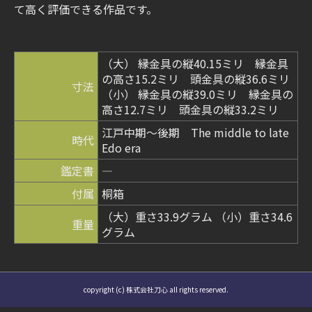
て高く評価できる作品です。
（大） 縁金具の縦40.15ミリ 縁金具
の高さ15.2ミリ 頭金具の縦36.6ミリ
寸法
（小） 縁金具の縦39.0ミリ 縁金具の
高さ12.7ミリ 頭金具の縦33.2ミリ
江戸中期～後期 The middle to late
時代
Edo era
鑑定書
―
付属
桐箱
（大）重さ33.9グラム （小）重さ34.6
重量
グラム
copyright (c) 株式会社刀心 all rights reserved.