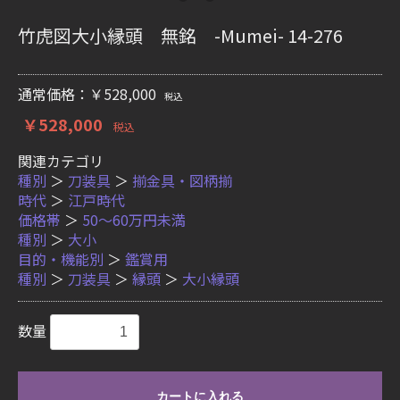
竹虎図大小縁頭 無銘 -Mumei- 14-276
通常価格：￥528,000
税込
￥528,000
税込
関連カテゴリ
種別
＞
刀装具
＞
揃金具・図柄揃
時代
＞
江戸時代
価格帯
＞
50〜60万円未満
種別
＞
大小
目的・機能別
＞
鑑賞用
種別
＞
刀装具
＞
縁頭
＞
大小縁頭
数量
カートに入れる