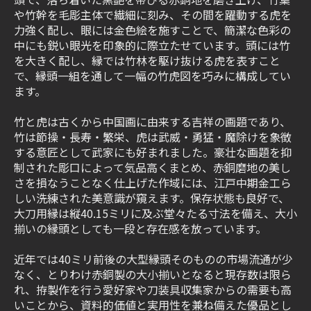
や竹幹を毛彫主体で繊細に刻み、その間を躍動する虎を
力強く配し、眼には金色絵を施すことで、簡潔な色彩の
中にも鋭い眼光を印象的に際立たせています。頭には竹
を大きく配し、縁では竹林を駆け抜ける虎を表すこと
で、縁頭一組を通して一幅の竹虎図を巧みに構成してい
ます。
竹と虎は古くから中国画に由来する吉祥の画題であり、
竹は節操・長寿・繁栄、虎は武威・勇猛・魔除けを象徴
する意匠として武家にも好まれました。豪壮な画題を抑
制された彫口によって気品高くまとめ、赤銅磨地の美し
さを損なうことなく仕上げた作域には、江戸中期金工ら
しい洗練された美意識が窺えます。保存状態も良好で、
大刀用縁は縦40.15ミリに及ぶ堂々たる寸法を備え、大小
揃いの縁頭としても一段と存在感を放っています。
近年では40ミリ前後の大型縁頭そのものの市場流通が少
なく、とりわけ赤銅製の大小揃いとなると現存数は限ら
れ、拵製作を行う愛好家や刀装具収集家からの需要も高
いことから、資料的価値と実用性を兼ね備えた優品とし