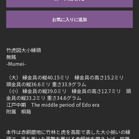
お気に入りに追加
竹虎図大小縁頭
無銘
-Mumei-
（大） 縁金具の縦40.15ミリ 縁金具の高さ15.2ミリ
頭金具の縦36.6ミリ 重さ33.9グラム
（小） 縁金具の縦39.0ミリ 縁金具の高さ12.7ミリ 頭
金具の縦33.2ミリ 重さ34.6グラム
江戸中期 The middle period of Edo era
附属 桐箱
本作は赤銅磨地に竹林と虎を高彫で表した大小揃いの縁
頭で、落ち着いた黒艶を帯びる赤銅地を磨き上げ、竹葉