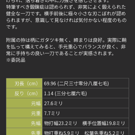
げられ、落ち着きの中に力強さを感じさせます。
特筆すべき鍛錬疵は認められず、非常によく鍛えられた
健全な一刀です。横手前後に極々小さな刃こぼれが認め
られますが、意識して見なければ気付かない程度のもの
です。
附属の拵は柄にガタツキ無く、締まりは良好。実際に鞘
を払って構えてみると、手元重心でバランスが良く、非
常に手持ちの良い一刀であることが実感されます。
※委託品
刃長（cm）
69.96 (二尺三寸零分八厘七毛)
反り（cm）
1.14 (三分七厘六毛)
元幅
27.6ミリ
元重
7.7ミリ
先幅
物打幅23.2ミリ 横手位置幅19.8ミリ
先重
物打重ね5.9ミリ 松葉先重ね5.2ミリ