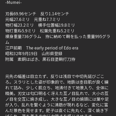
-Mumei-
刃長69.96センチ 反り1.14センチ
元幅27.6ミリ 元重ね7.7ミリ
物打幅23.2ミリ 横手位置幅19.8ミリ
物打重ね5.9ミリ 松葉先重ね5.2ミリ
裸身重量736グラム 拵に納めて鞘を払った重量995グラ
ム
江戸前期 The early period of Edo era
昭和32年9月19日 山形県登録
附属 素銅はばき、黒石目塗鞘打刀拵
元先の幅差は目立たず、反りは浅目で中切先延びごこ
ろ。スラリとした姿が印象的で、地鉄は杢目肌が良く練
れて詰み、少しく肌立ち、地沸付きて地景入り、全体に
精美。刃文は匂口明るく冴えた互ノ目乱れで、大小の互
ノ目を交互に焼き成し、大きな互ノ目の焼頭には葉や足
が入り、乱れを繋ぐように沸筋が現れるなど、変化に富
んだ景色を見せます。鋩子は直ぐに先丸く、深く焼き下