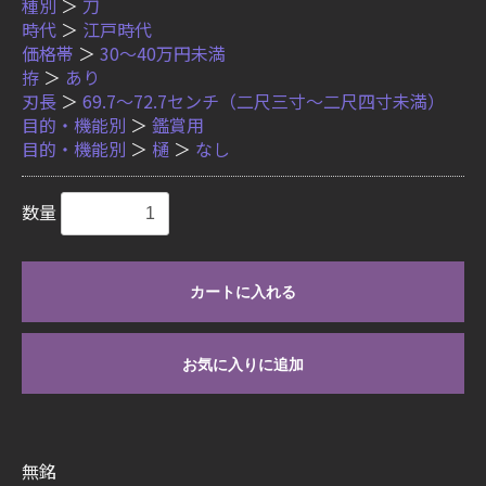
種別
＞
刀
時代
＞
江戸時代
価格帯
＞
30〜40万円未満
拵
＞
あり
刃長
＞
69.7〜72.7センチ（二尺三寸〜二尺四寸未満）
目的・機能別
＞
鑑賞用
目的・機能別
＞
樋
＞
なし
数量
カートに入れる
お気に入りに追加
無銘