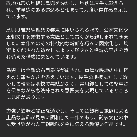
鉄地丸形の地板に鳥兜を透かし、地鉄は厚手に鍛えら
れ、重量感のある造込みと相まって力強い存在感を示し
ています。
鳥兜は雅楽や舞楽の装束に用いられる冠で、公家文化や
王朝文化を象徴する意匠として古くから親しまれてきま
した。本作ではその特徴的な輪郭を巧みに図案化し、均
衡よく配された透かしによって軽快さと格調の高さを兼
ね備えた構成にまとめています。
鳥兜には金銀の布目象嵌が施され、重厚な鉄地の中に控
えめな華やかさを添えています。厚手の地板に対して透
かしの輪郭は明快で無駄がなく、実用鐔としての堅牢さ
を保ちながらも洗練された意匠美を実現しているところ
に見所があります。
力強い鉄味と端正な透かし、そして金銀布目象嵌による
上品な装飾が見事に調和した一作であり、武家文化の中
に受け継がれた王朝趣味を今に伝える趣深い作品です。