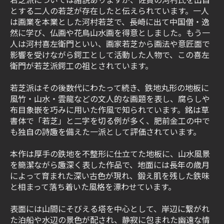
とする二人の若芝が存在したと伝えられています。一人
は画業を本業とした河村若芝で、長崎に出て中国僧・逸
然に学び、仏画や花鳥山水画を得意としました。もう一
人は河村喜左衛門といい、画家若芝から画法や意匠面で
影響を受けながら鍔工として活動した人物で、この喜左
衛門が若芝派鍔工の祖とされています。
若芝派はその後数代にわたって続き、鉄地丸形の地板に
風竹・山水・雲龍などの文人的な画題を表し、腐らしや
布目象嵌を巧みに用いた作風で知られています。銘は草
書体で「若芝」と二字を切る例が多く、肥前金工の中で
も独自の詩趣を備えた一派として評価されています。
本作は厚手の鉄地を不整形に仕立てた地板に、山水風景
を簡潔ながら趣深く表した作品で、地面には長年の歳月
によって育まれた深い古色が現れ、鍛え肌を残した鉄味
と相まって落ち着いた風格を漂わせています。
表面には山間にそびえる塔を中心として、岸辺に繋がれ
た泊船や水辺の景色が配され、静寂に包まれた幽遠な情