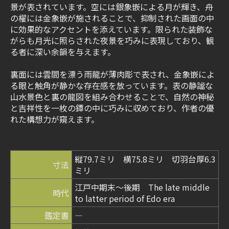
景が表されています。空には銀象嵌による月が輝き、舟
の櫂には金象嵌が施されることで、抑制された画面の中
に効果的なアクセントを添えています。限られた装飾な
がらも月光に照らされた夜景を巧みに表現しており、観
る者に深い余韻を与えます。
裏面には雲間を漂う雨龍が薄肉彫で表され、金象嵌によ
る眼と触角が静かな存在感を放っています。表の静謐な
山水景色と裏の龍図を組み合わせることで、自然の神秘
と吉祥性を一枚の鐔の中に巧みに収めており、作者の優
れた構想力が窺えます。
縦79.7ミリ 横75.8ミリ 切羽台厚6.3
寸法
ミリ
江戸中期末～後期 The late middle
時代
to latter period of Edo era
鑑定書
―