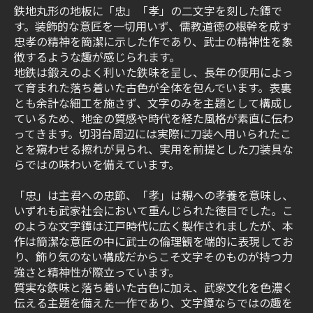
鉄地丸形の地板に「忠」「孝」の二文字を刻した鐔で
す。装飾的な意匠を一切用いず、儒教道徳の根幹を成す
忠孝の精神を簡潔に示した作であり、武士の精神性を象
徴するような趣が感じられます。
地鉄は鍛えのよく利いた鉄味を呈し、長年の使用によっ
て育まれた落ち着いた古色が全体を包んでいます。表裏
とも余計な細工を施さず、文字のみを主題として構成し
ているため、地金の質感や時代を経た風格が素直に伝わ
ってきます。切羽台周辺には実際に刀装へ用いられたこ
とを窺わせる擦れが見られ、実用を前提とした刀装具な
らではの味わいを備えています。
「忠」は主君への忠節、「孝」は親への孝養を意味し、
いずれも武家社会において重んじられた徳目でした。こ
のような文字鐔は江戸時代に広く製作されましたが、本
作は簡潔な意匠の中に武士の倫理観を端的に表現してお
り、飾り気のない構成だからこそ文字そのものが持つ力
強さと精神性が際立っています。
質実な鉄味と落ち着いた古色に加え、武家文化を色濃く
伝える主題を備えた一作であり、文字鐔ならではの趣を