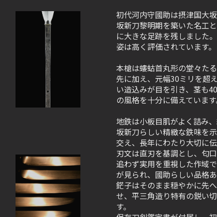
初代河内守國助は摂津国大坂
坂新刀黎明期を築いた名工と
に大きな足跡を残しました。
姿は高く評価されています。
本槍は螻蛄首丸形の堂々たる
先に加え、元幅30ミリを超
い造込みが目を引き、茎も4
の風格を十分に備えています
地鉄は小板目肌がよく詰み、
坂新刀らしい精緻な鉄味を示
交え、長年にわたり大切に伝
刃文は直刃を基調とし、匂口
追わず実用を重視した作域で
が見られ、國助らしい品格あ
鋩子はそのまま穏やかに先へ
せ、平三角造り特有の鋭い切
す。