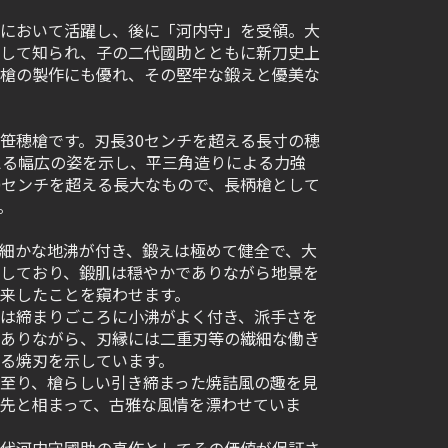
において活躍し、後に「河内守」を受領。大
して知られ、子の二代國助とともに新刀史上
槍の製作にも優れ、その堅牢な鍛えと優美な
笹穂槍です。刃長30センチを超える長寸の穂
える幅広の姿を示し、平三角造りによる力強
0センチを超える長大なもので、長柄槍として
。
細かな地沸が付き、鍛えは極めて健全で、大
しており、鍛肌は穏やかでありながら地景を
来したことを窺わせます。
は締まりごころに小沸がよく付き、派手さを
ありながら、刃縁には二重刃等の繊細な働き
る焼刃を示しています。
至り、槍らしい引き締まった焼詰風の趣を見
先と相まって、古雅な風情を漂わせていま