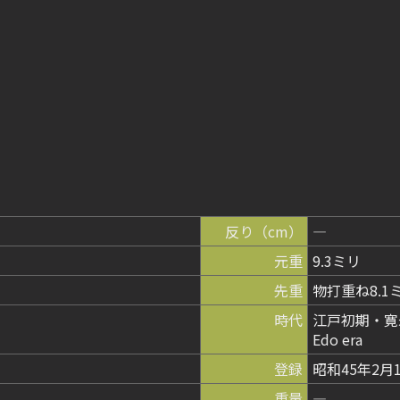
反り（cm）
―
元重
9.3ミリ
先重
物打重ね8.1
時代
江戸初期・寛永頃（
Edo era
登録
昭和45年2月
重量
―