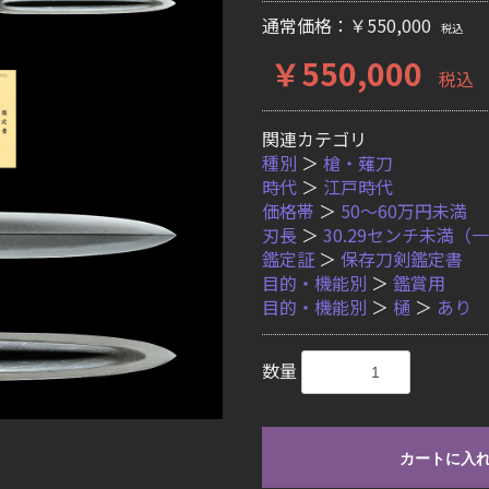
通常価格：￥550,000
税込
￥550,000
税込
関連カテゴリ
種別
＞
槍・薙刀
時代
＞
江戸時代
価格帯
＞
50〜60万円未満
刃長
＞
30.29センチ未満（
鑑定証
＞
保存刀剣鑑定書
目的・機能別
＞
鑑賞用
目的・機能別
＞
樋
＞
あり
数量
カートに入