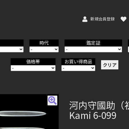
新規会員登録
時代
鑑定証
価格帯
お買い得商品
クリア
河内守國助（初代
Kami 6-099