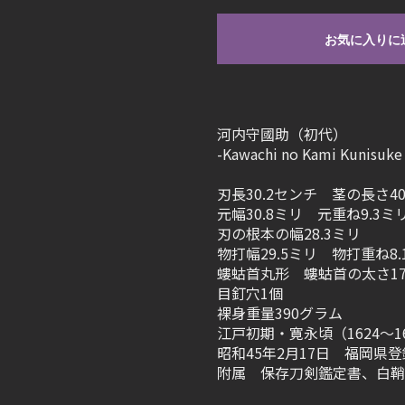
お気に入りに
河内守國助（初代）
-Kawachi no Kami Kunisuke 
刃長30.2センチ 茎の長さ40
元幅30.8ミリ 元重ね9.3ミ
刃の根本の幅28.3ミリ
物打幅29.5ミリ 物打重ね8.
螻蛄首丸形 螻蛄首の太さ17
目釘穴1個
裸身重量390グラム
江戸初期・寛永頃（1624～1644） 
昭和45年2月17日 福岡県登
附属 保存刀剣鑑定書、白鞘