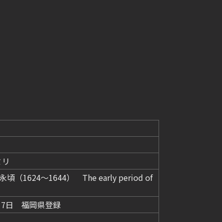
ミリ
1624～1644） The early period of
17日 福岡県登録