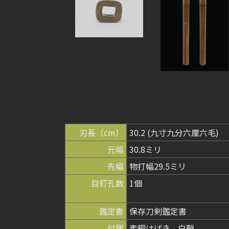
刃長（cm）
30.2 (九寸九分六厘六毛)
元幅
30.8ミリ
先幅
物打幅29.5ミリ
目釘孔数
1個
鑑定書
保存刀剣鑑定書
付属
素銅はばき、白鞘