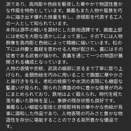
派であり、高肉彫や色絵を駆使した華やかで物語性豊か
な作風を特色としています。兼義もまた人物や風景を巧
みに描き出す優れた技量を有し、彦根彫を代表する工人
の一人として知られています。
本作は源平の戦いを題材とした鉄地透鐔です。画面上部
には老松を大胆な透かしによって表し、その下には人物
群像を高肉彫と色絵によって精緻に描いています。松の
下には弁慶と義経を思わせる人物が配され、裏にはその
従者である武者が描かれ、表裏を通じて一つの物語が展
開される構成となっています。
人物の表情や衣紋、武具の細部に至るまで丁寧に彫り上
げられ、金銀色絵を巧みに用いることで画面に華やかさ
と奥行きを与え、老松の枝振りや水流の表現にも緻密な
鏨遣いが見られ、限られた鐔面の中に豊かな情景が巧み
にまとめられており、鉄地はよく鍛えられ、時代を経た
落ち着いた鉄味を呈し、象嵌の残存状態も良好です。
兼義らしい細密な彫技と彦根彫特有の華やかな色絵が見
事に調和した作品であり、人物表現の巧みさと豊かな物
語性を存分に堪能することのできる見所豊かな優品で
す。