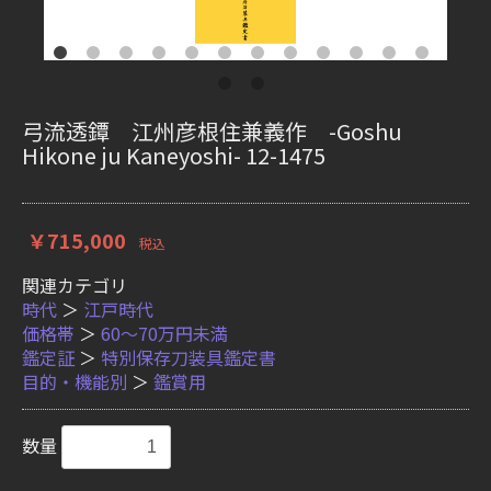
弓流透鐔 江州彦根住兼義作 -Goshu
Hikone ju Kaneyoshi- 12-1475
￥715,000
税込
関連カテゴリ
時代
＞
江戸時代
価格帯
＞
60〜70万円未満
鑑定証
＞
特別保存刀装具鑑定書
目的・機能別
＞
鑑賞用
数量