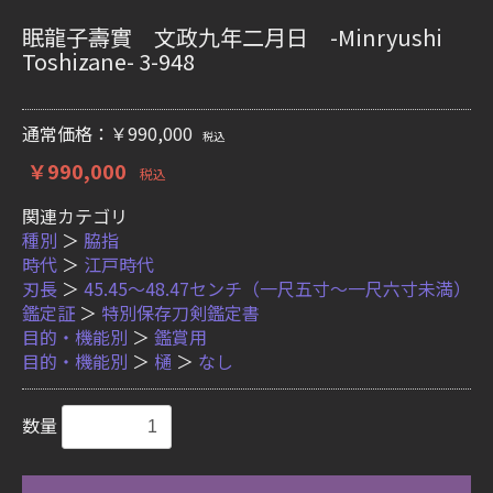
眠龍子壽實 文政九年二月日 -Minryushi
Toshizane- 3-948
通常価格：￥990,000
税込
￥990,000
税込
関連カテゴリ
種別
＞
脇指
時代
＞
江戸時代
刃長
＞
45.45〜48.47センチ（一尺五寸〜一尺六寸未満）
鑑定証
＞
特別保存刀剣鑑定書
目的・機能別
＞
鑑賞用
目的・機能別
＞
樋
＞
なし
数量