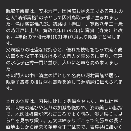
眠龍子壽實は、安永六年、因幡藩お抱え工である幕末の
名人“濱部壽格”の子として因州鳥取東部に生まれまし
た。名は濱部儀八郎。初銘は「壽国」、寛政八年二十歳
の時江戸に上り、寛政九年(1797年)に壽實（寿実）と改
名。4年後の享和元年(1801年)八月より眠龍子と号しま
す。
父親譲りの旺盛な探究心と、優れた技術をもって焼く彼
の華やかな丁子刃紋は多くの門人を集めるに至り、江戸
の水心子正秀一門と並び、大いに名声を高め栄えまし
た。
その門人の中に清麿の師として名高い河村壽隆が居り、
眠龍子壽實の技は河村壽隆を通して源清麿に伝えられま
す。
本作の体配は、刃長に比して身幅やや広く、重ねは尋
常、切先の延びや反りの加減も絶妙で、姿の美しい脇指
で、地鉄は板目が流れごころでよく詰み、淡い映りも見
られる見事な鍛え。刃文は締まりごころで匂勝ちの長い
直焼出しから始まる華麗な丁子乱刃で、表裏共に細かく