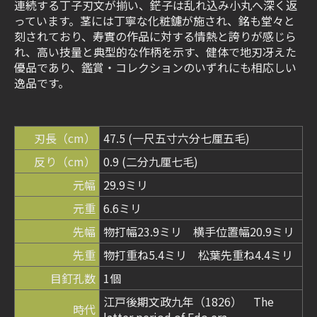
連続する丁子刃文が揃い、鋩子は乱れ込み小丸へ深く返
っています。茎には丁寧な化粧鑢が施され、銘も堂々と
刻されており、寿實の作品に対する情熱と誇りが感じら
れ、高い技量と典型的な作柄を示す、健体で地刃冴えた
優品であり、鑑賞・コレクションのいずれにも相応しい
逸品です。
刃長（cm）
47.5 (一尺五寸六分七厘五毛)
反り（cm）
0.9 (二分九厘七毛)
元幅
29.9ミリ
元重
6.6ミリ
先幅
物打幅23.9ミリ 横手位置幅20.9ミリ
先重
物打重ね5.4ミリ 松葉先重ね4.4ミリ
目釘孔数
1個
江戸後期文政九年（1826） The
時代
latter period of Edo era