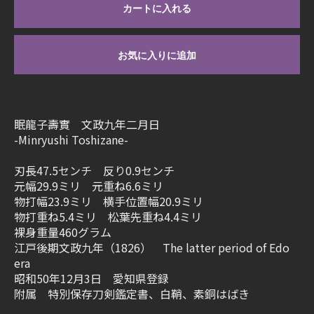
カートに入れる
お気に入りに追加
眠龍子壽實 文政九年二月日
-Minryushi Toshizane-
刃長47.5センチ 反り0.9センチ
元幅29.9ミリ 元重ね6.6ミリ
物打幅23.9ミリ 横手位置幅20.9ミリ
物打重ね5.4ミリ 松葉先重ね4.4ミリ
裸身重量460グラム
江戸後期文政九年（1826） The latter period of Edo
era
昭和50年12月3日 愛知県登録
附属 特別保存刀剣鑑定書、白鞘、素銅はばき