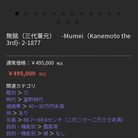
無銘（三代兼元） -Mumei（Kanemoto the
3rd)- 2-1877
通常価格：￥495,000
税込
￥495,000
税込
関連カテゴリ
種別
＞
刀
時代
＞
室町時代
価格帯
＞
40〜50万円未満
拵
＞
あり
刃長
＞
66.7〜69.6センチ（二尺二寸〜二尺三寸未満）
目的・機能別
＞
鑑賞用
目的・機能別
＞
樋
＞
なし