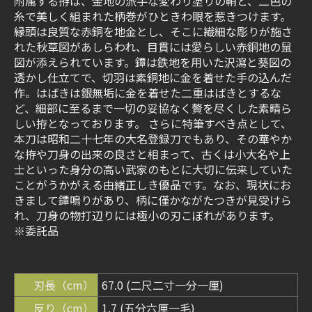
附属する拵は、金地の派手な変わり塗りの鞘と、二色の
糸で美しく組まれた柄巻がひときわ眼を惹きつけます。
縁頭は良質な赤銅を地金とし、そこに繊細な彫りが施さ
れた秋草図があしらわれ、目貫には愛らしい赤銅地の鼠
図が添えられています。鐔は鉄地を用いた沢瀉と葵図の
透かし仕立てで、切羽は素銅地に金を着せた手の込んだ
作。はばきは銀無垢に金を着せた二重はばきとするな
ど、細部に至るまで一切の妥協なく贅を尽くした素晴ら
しい拵となっております。 さらに特筆すべき点として、
本刀は昭和二十七年の大名登録刀でもあり、その華やか
な拵や刀身の出来の良さと相まって、古くは小大名や上
士といった身分の高い武家のもとに大切に伝来していた
ことがうかがえる由緒正しき優品です。なお、現状にお
きまして鐔鳴りがあり、柄に僅かながたつきが見受けら
れ、刀身の物打辺りには極小の刃こぼれがあります。
※委託品
刃長（cm）
67.0 (二尺二寸一分一厘)
反り（cm）
1.7 (五分六厘一毛)