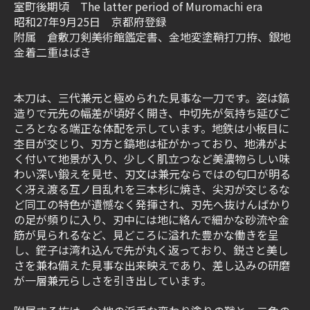
室町後期頃 The latter period of Muromachi era
昭和27年9月25日 京都府登録
附属 倉敷刀剣美術館鑑定書、金地変塗鞘打刀拵、銀地
金着二重はばき
本刀は、三代兼元と極められた見事な一刀です。姿は鎬
造りで元先の幅差が頃好く開き、中切先が気持ち延びご
ころとなる端正な体配を示しています。地鉄は小板目に
杢目が交じり、刃方と鎬地は柾がかっており、地沸がよ
く付いて地景が入り、少しく肌立つなど美濃物らしい味
わい深い鍛えを見せ、刃文は兼元ならではの匂口が明る
く冴え渡る互ノ目乱れを三本杉に焼き、尖刃が交じるな
ど同工の特色が遺憾なく発揮され、刃先へ抜けんばかり
の足が頻りに入り、刃中には地に絡んで細かな砂流や金
筋が見られるなど、見どころに溢れた豊かな働きを呈
し、鋩子は湾れ込んで先が丸く返っており、鋭さと美し
さを兼ね備えた見事な出来映えであり、差し込みの研磨
が一層兼元らしさを引き出しています。