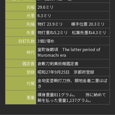
元幅
29.6ミリ
元重
6.3ミリ
先幅
物打 23.9ミリ 横手位置 20.3ミリ
先重
物打重ね5.2ミリ 松葉先重ね4.3ミリ
目釘孔数
3個1埋め
室町後期頃 The latter period of
時代
Muromachi era
鑑定書
倉敷刀剣美術館鑑定書
登録
昭和27年9月25日 京都府登録
金地変塗鞘打刀拵、銀地金着二重はば
付属
き
裸身重量811グラム。 拵に納めて
重量
鞘を払った重量1,137グラム。