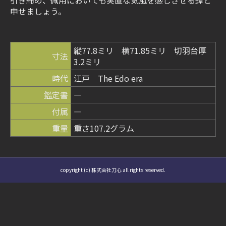
引き締め、佩用においても実直な気風を感じさせる鐔と
申せましょう。
縦77.8ミリ 横71.85ミリ 切羽台厚
寸法
3.2ミリ
時代
江戸 The Edo era
鑑定書
―
付属
―
重量
重さ107.2グラム
copyright (c) 株式会社刀心 all rights reserved.