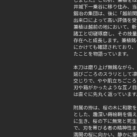
井城下一乗谷に移り住み、当
鍛冶の集団は、後に「越前関
出来口によって高い評価を受
兼植は越前の地において、斬
諸工と切磋琢磨し、その技量
存在へと成長します。兼植銘の
にかけても確認されており、
たことを物語っています。
本刀は磨り上げ無銘ながら、
延びごころのスラリとして凛
交じりで、やや肌立ちごころ
刃や箱がかったような互ノ目
は直ぐに先丸く返っています
附属の拵は、桜の木に和歌を
とした、趣深い蒔絵鞘を備え
に生き、桜の下に無常と死生
で、刃を帯びる者の精神性ま
満開の桜に向かい、静かに筆