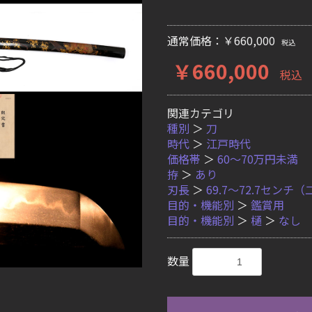
通常価格：￥660,000
税込
￥660,000
税込
関連カテゴリ
種別
＞
刀
時代
＞
江戸時代
価格帯
＞
60〜70万円未満
拵
＞
あり
刃長
＞
69.7〜72.7セン
目的・機能別
＞
鑑賞用
目的・機能別
＞
樋
＞
なし
数量