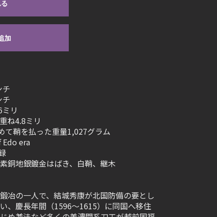
れる
追加
ンチ
ンチ
6ミリ
重ね4.8ミリ
めて鞘を払った重量1,027グラム
 Edo era
録
素銅地銀鍍金はばき、白鞘、継木
鍛冶の一人で、結城秀康が北国防備の要とし
、慶長年間（1596～1615）に同国へ移住
じめ兼法など多くの美濃関系刀工が越前国福