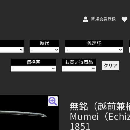
新規会員登録
時代
鑑定証
価格帯
お買い得商品
クリア
無銘（越前兼
Mumei（Echiz
1851