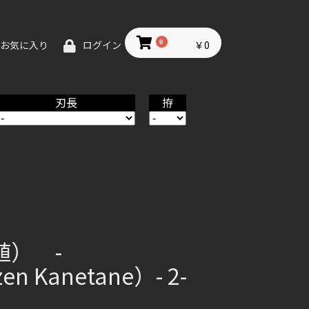
0
￥0
お気に入り
ログイン
刃長
拵
植） -
en Kanetane）- 2-