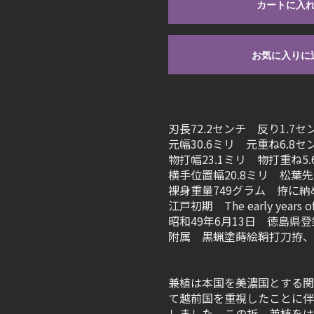
カートに入
お気に入りに
刃長72.2センチ 反り1.7セ
元幅30.6ミリ 元重ね6.8セ
物打幅23.1ミリ 物打重ね5.
横手位置幅20.8ミリ 松葉先
裸身重量749グラム 拵に納
江戸初期 The early years of
昭和49年6月13日 徳島県登
附属 黒蝋塗蒔絵鞘打刀拵、
兼植は本国を美濃国とする関
て越前国を重視したことに伴い
しました。この折、兼植をは