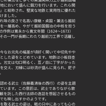
地において盛んに鍛刀を行います。これら関
」と総称され、堅実な地鉄と実用性に優れた
けました。
れ味の良さで名高い康継・貞国・兼法ら越前
を一層高め、やがて越前国鍛冶の中核を担う
作例は寛永から寛文年間（1624～1673）
その一門が長期にわたり越前刀工界で活躍し
今なお元先の幅差が頃好く開いて中切先やや
とした姿をとどめています。地鉄は小板目杢
。刃文は匂口明るく、互ノ目に丁字がかった
を交え、刃縁には砂流が盛んに見られ、鋩子
。
認める武士（佐藤義清後の西行）の姿を主題
ています。この意匠は、武士でありながら歌
観を託した西行法師の逸話を想起させるもの
でも映し出すかのようです。
を取る武士の姿は、戦の只中にあっても心の