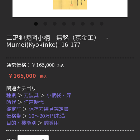
二疋狗児図小柄 無銘（京金工） -
Mumei(Kyokinko)- 16-177
通常価格：￥165,000
税込
￥165,000
税込
関連カテゴリ
種別
＞
刀装具
＞
小柄袋・笄
時代
＞
江戸時代
鑑定証
＞
保存刀装具鑑定書
価格帯
＞
10〜20万円未満
目的・機能別
＞
鑑賞用