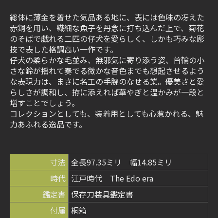
総体に薄金を着せた気品ある地に、表には色味の冴えた
赤銅を用い、繊細な魚子を丹念に打ち込んだ上で、菊花
のそばで戯れる二匹の仔犬を愛らしく、しかも巧みな彫
技で表した格調高い一作です。
仔犬の柔らかな毛並み、無邪気に寄り添う姿、首輪の小
さな鈴が揺れて奏でる微かな音色までも想起させるよう
な表現力は、まさに名工の手腕のなせる業。優美さと愛
らしさが調和し、拵に添えれば華やぎと温かみが一段と
増すことでしょう。
コレクションとしても、装着用としても心惹かれる、魅
力あふれる逸品です。
寸法
全長97.35ミリ 幅14.85ミリ
時代
江戸時代 The Edo era
鑑定書
保存刀装具鑑定書
付属
桐箱