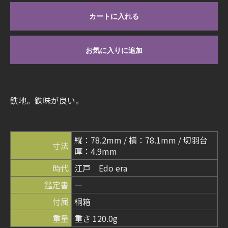
カートに入れる
お気に入りに追加
鉄地。鉄味が良い。
縦：78.2mm / 横：78.1mm / 切羽台
寸法
厚：4.9mm
時代
江戸 Edo era
鑑定書
―
付属
桐箱
重量
重さ 120.0g