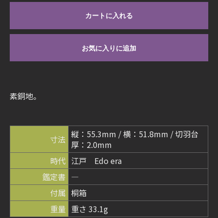
カートに入れる
お気に入りに追加
素銅地。
縦：55.3mm / 横：51.8mm / 切羽台
寸法
厚：2.0mm
時代
江戸 Edo era
鑑定書
―
付属
桐箱
重量
重さ 33.1g