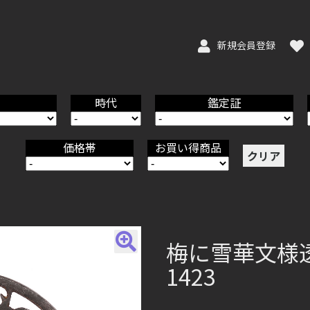
新規会員登録
時代
鑑定証
価格帯
お買い得商品
クリア
梅に雪華文様透鐔
1423