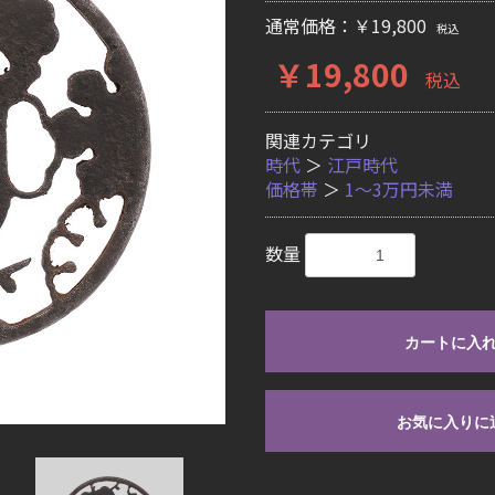
通常価格：￥19,800
税込
￥19,800
税込
関連カテゴリ
時代
＞
江戸時代
価格帯
＞
1〜3万円未満
数量
カートに入
お気に入りに