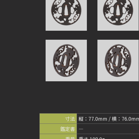
寸法
縦：77.0mm / 横：76.0m
鑑定書
―
重量
重さ 108.0g