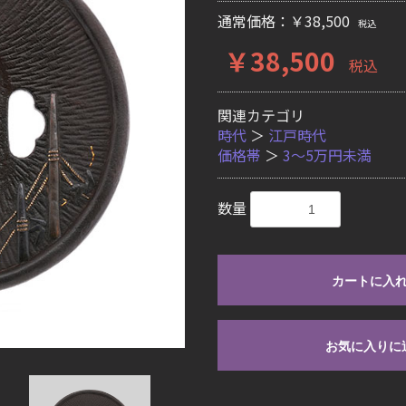
通常価格：￥38,500
税込
￥38,500
税込
関連カテゴリ
時代
＞
江戸時代
価格帯
＞
3〜5万円未満
数量
カートに入
お気に入りに