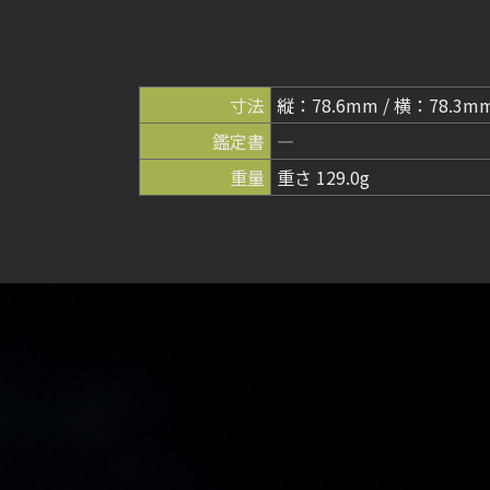
寸法
縦：78.6mm / 横：78.3m
鑑定書
―
重量
重さ 129.0g