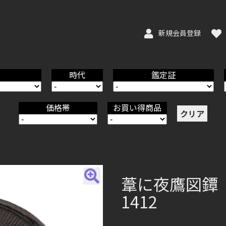
新規会員登録
時代
鑑定証
価格帯
お買い得商品
クリア
葦に夜鷹図鐔 無銘
1412