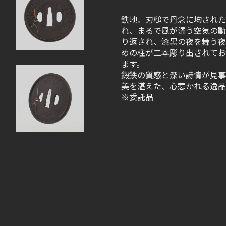
鉄地。刃槌で丹念に均された
れ、まるで風が漂う空気の動
り返され、漆黒の夜を舞う夜
めの柱が二本彫り出されてお
ます。
鍛鉄の質感と深い詩情が見事
美を湛えた、心惹かれる逸品
※委託品