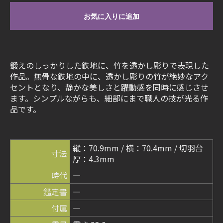
お気に入りに追加
鍛えのしっかりした鉄地に、竹を透かし彫りで表現した
作品。無骨な鉄地の中に、透かし彫りの竹が絶妙なアク
セントとなり、静かな美しさと躍動感を同時に感じさせ
ます。シンプルながらも、細部にまで職人の技が光る作
品です。
縦：70.9mm / 横：70.4mm / 切羽台
寸法
厚：4.3mm
時代
―
鑑定書
―
付属
―