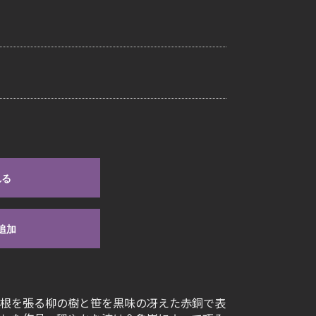
れる
追加
根を張る柳の樹と笹を黒味の冴えた赤銅で表