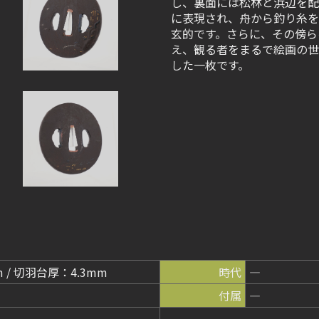
し、裏面には松林と浜辺を配
に表現され、舟から釣り糸を
玄的です。さらに、その傍ら
え、観る者をまるで絵画の世
した一枚です。
m / 切羽台厚：4.3mm
時代
―
付属
―