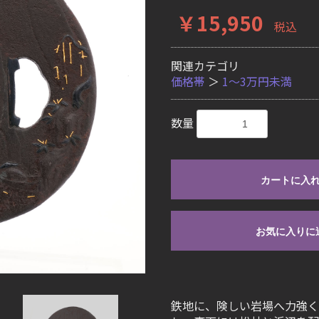
￥15,950
税込
関連カテゴリ
価格帯
＞
1〜3万円未満
数量
カートに入
お気に入りに
鉄地に、険しい岩場へ力強く