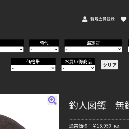
新規会員登録
時代
鑑定証
価格帯
お買い得商品
クリア
釣人図鐔 無銘Mu
通常価格：￥15,950
税込