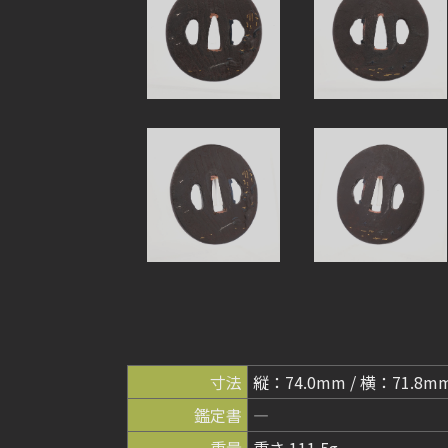
寸法
縦：74.0mm / 横：71.8m
鑑定書
―
重量
重さ 111.5g