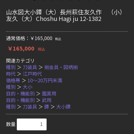
山水図大小鐔（大）長州萩住友久作 （小）
友久（大）Choshu Hagi ju 12-1382
通常価格：￥165,000
税込
￥165,000
税込
関連カテゴリ
種別
＞
刀装具
＞
揃金具・図柄揃
時代
＞
江戸時代
価格帯
＞
10〜20万円未満
種別
＞
大小
目的・機能別
＞
鑑賞用
目的・機能別
＞
武用
種別
＞
刀装具
＞
鐔
＞
大小鐔
数量