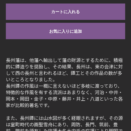
カートに入れる
お気に入りに追加
長州藩は、他藩へ輸出して藩の財源とするために、積極
的に鐔造りを奨励し、その結果、長州は、東の会津に対
して西の長州と言われるほど、鐔工とその作品の数が多
いところとなりました。
長州鐔の作風は一概に言えないほど多岐に渡っており、
特徴的な作風を有する流派はあまりなく、河治・中井・
岡本・岡田・金子・中原・藤井・井上・八道といった各
家が比較的著名です。
また、長州鐔には山水図が多く経眼されますが、その源
は室町時代の画聖雪舟にあり、周防、長門、筑前、豊
前、肥前を領有した守護大名大内氏の庇護により明国で