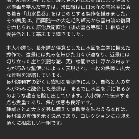
水墨画を学んだ雪舟は、帰国後は山口天花の雲谷庵に落
ち着き「山水長巻」をはじめとする傑作を描きました。
その画風は、西国随一の大名毛利輝元から雪舟流の復興
を命じられた原治兵衛直治（後の雲谷等顔）に継承され
雲谷派として幕末まで続きました。
本大小鐔も、長州鐔が得意とした山水図を主題に据えた
秀作で、遠景には丸みを帯びた山々が連なり、近景には
切り立った崖と流麗な瀧、更に楼閣や水に浮かぶ舟まで
もが巧みな鏨使いによって表現され、一枚の鉄鐔に広大
な景観を凝縮しています。
長州鐔特有の鋭くも繊細な鏨捌きにより、自然と人の営
みが巧みに融合した景趣は、まるで山水画を手に取るか
のような趣きを醸し出しています。大小揃いで伝来する
点も貴重であり、保存状態も良好です。
静謐さと雄大さを兼ね備えた景観美を味わえる本作は、
長州鐔の真価を示す逸品であり、コレクションにお迎え
頂くに相応しい一組です。