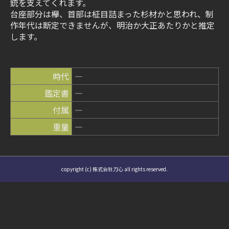
銃を支えてくれます。
台座部分は欅、首部は柾目詰まった杉材かと思われ、制
作年代は断定できませんが、明治か大正あたりかと推定
します。
時代
―
鑑定書
―
付属
―
重量
―
copyright (c) 株式会社刀心 all rights reserved.