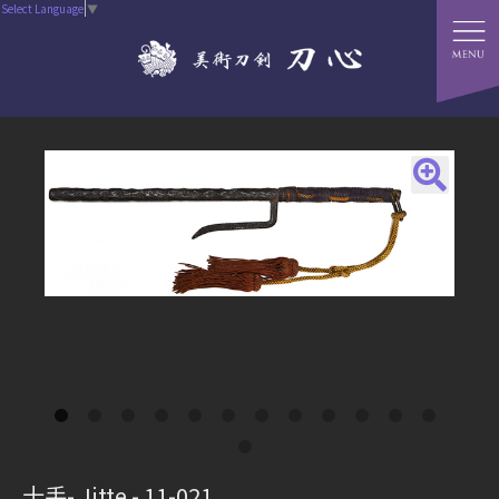
Select Language
▼
十手- Jitte - 11-021