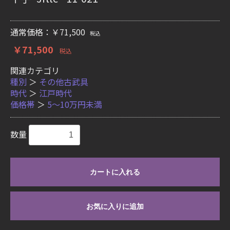
通常価格：￥71,500
税込
￥71,500
税込
関連カテゴリ
種別
＞
その他古武具
時代
＞
江戸時代
価格帯
＞
5〜10万円未満
数量
カートに入れる
お気に入りに追加