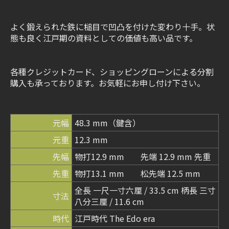
よく鍛えられた鉄に槌目で凹凸を付けた変わり十手。状
態も良く江戸期の資料としての価値も高い品です。
各種クレジットカード、ショッピングローンによる分割
購入も承っております。お気軽にお申し付け下さい。
元幅
48.3 mm（鍵含）
元重
12.3 mm
先幅
物打12.9 mm 先端 12.9 mm 先重
先重
物打13.1 mm 松先端 12.5 mm
全長 一尺一寸六厘 / 33.5 cm 柄長 三寸
寸法
八分三厘 / 11.6 cm
時代
江戸時代 The Edo era