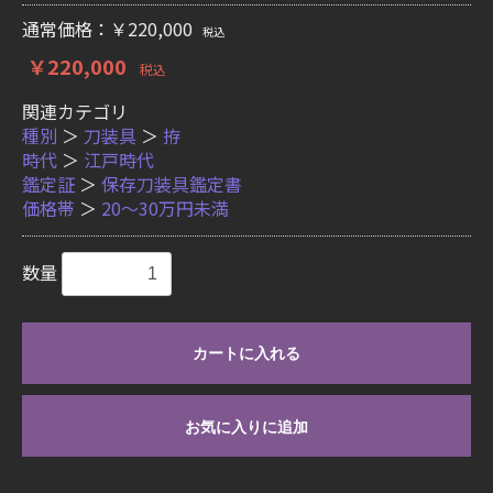
通常価格：￥220,000
税込
￥220,000
税込
関連カテゴリ
種別
＞
刀装具
＞
拵
時代
＞
江戸時代
鑑定証
＞
保存刀装具鑑定書
価格帯
＞
20〜30万円未満
数量
カートに入れる
お気に入りに追加