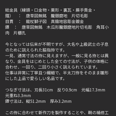
総金具（縁頭・口金物・栗形・裏瓦・蕨手責金・
鐺） ： 唐草図無銘 朧銀磨地 片切毛彫
目貫 ： 龍杖獅子図 真鍮地容彫金鍍金
鐔 ： 唐草図無銘 木瓜形朧銀磨地片切毛彫 角耳小
肉 片櫃孔
今となっては伝来が不明ですが、大名や上級武士の子息
のために誂えられた脇指拵です。
一見、通常寸法の拵に見えますが、一般に見る拵とは異
なり、金具をはじめとした全ての寸法が、子供の体格に
合わせ、一回り、二回り小さく誂えられています。
仕事は非常に丁寧且つ繊細で、半太刀拵をそのまま雛形
にした上品で愛らしい名品です。
つなぎ寸法は、刃長31cm 反り0.9cm 元幅17.3mm
元重ね3.3mm
鐔寸法は、縦51.2mm 厚み3.2mm
この拵に合わせて新作刀を製作することや、鞘の補修工