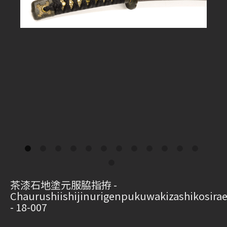
茶漆石地塗元服脇指拵 -
Chaurushiishijinurigenpukuwakizashikosira
- 18-007