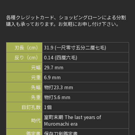
各種クレジットカード、ショッピングローンによる分割
購入も承っております。お気軽にお申し付け下さい。
刃長（cm）
31.9 (一尺零寸五分二厘七毛)
反り（cm）
0.14 (四厘六毛)
元幅
29.7 mm
元重
6.9 mm
先幅
物打23.3 mm
先重
物打5.6 mm
目釘孔数
1個
室町末期 The last years of
時代
Muromachi era
鑑定書
保存刀剣鑑定書