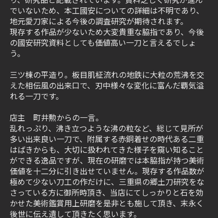
でいないため、本工國安についての詳細は不明であり、
地元愛刀家による今後の調査研究が期待されます。
現存する作品が少ないため大変貴重な脇指であり、今後
の國安研究資料としても価値高い一刀と言えるでしょ
う。
三ツ棟の平造り。板目肌柾流れの地鉄に大粒の荒沸を交
えた相伝風の出来口で、刃中様々な変化に富んだ覇気溢
れる一刀です。
店主 町井勲からの一言。
乱れっぷり、沸き立つような沸の粒など、総じて見所が
多い出来良い一刀で、附属する赤銅着せの時代ある二重
はばきからも、大切に扱われてきた様子を窺い知ること
ができる逸品ですが、現在の研磨では本脇指が持つ美術
価値を十二分に引き出せていません。現存する作品数が
極めて少ない刀工の作だけに、三重県の郷土刀研究をな
さっている方に御所時頂き、当店にてしっかりと石を効
かせた美術鑑賞用上研磨を是非とも施して頂き、末永く
後世に伝え遺して頂きたく思います。