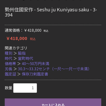
勢州住國安作 - Seshu ju Kuniyasu saku - 3-
394
通常価格：￥418,000
税込
￥418,000
税込
関連カテゴリ
種別
＞
脇指
時代
＞
室町時代
価格帯
＞
40〜50万円未満
刃長
＞
30.3〜33.32センチ（一尺〜一尺一寸未満）
鑑定証
＞
保存刀剣鑑定書
数量
カートに入れる