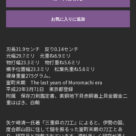
お気に入りに追加
刃長31.9センチ 反り0.14センチ
元幅29.7ミリ 元重ね6.9ミリ
物打幅23.3ミリ 物打重ね5.6ミリ
横手位置幅23.3ミリ 松葉先重ね5.6ミリ
裸身重量275グラム。
室町末期 The last years of Muromachi era
平成23年3月71日 東京都登録
附属 保存刀剣鑑定書、素銅地下貝赤銅着上貝金鍍金二
重はばき、白鞘
矢ケ崎清一氏著『三重県の刀工』によると、伊勢の国、
度会郡山田に住して鎚を振るった室町末期の刀工とあ
り、研究品と記載されています。資料乏しく研究が進ん