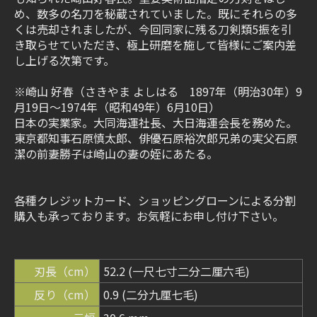
め、数多の名刀を秘蔵されていました。既にそれらの多
くは売却されましたが、今回同家に残る刀剣類5振を引
き取らせていただき、極上研磨を施して皆様にご案内差
し上げる次第です。
※崎山 好春（さきやま よしはる 1897年（明治30年）9
月19日～1974年（昭和49年）6月10日）
日本の実業家。大同海運社長、大日海運会長を務めた。
東京都知事石原慎太郎、俳優石原裕次郎兄弟の実父石原
潔の前妻勝子は崎山の妻の姪にあたる。
各種クレジットカード、ショッピングローンによる分割
購入も承っております。お気軽にお申し付け下さい。
刃長（cm）
52.2 (一尺七寸二分二厘六毛)
反り（cm）
0.9 (二分九厘七毛)