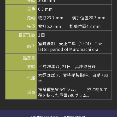
元幅
30.6 mm
元重
6.3 mm
先幅
物打23.7 mm 横手位置20.3 mm
先重
物打5.2 mm 松葉位置4.3 mm
目釘孔数
1個
室町後期 天正二年（1574） The
時代
latter period of Muromachi era
鑑定書
―
登録
平成28年7月21日 兵庫県登録
素銅はばき、変塗鞘脇指拵、白鞘 / 継
付属
木
裸身重量505グラム。 拵に納めて
重量
鞘を払った重量796グラム。
copyright (c) 株式会社刀心 all rights reserved.