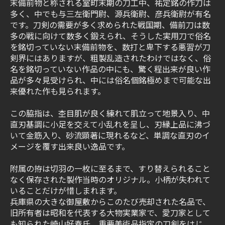
末備前物と称される室町末期の刀工中、祐定銘の作刀は
多く、中でも与三左衛門尉、源兵衛尉、彦兵衛尉が有名
です。刀剣の需要が多く求められた戦国期、備前刀は数
多の戦に向けて数多く鍛えられ、そうした実用刀で俗名
を銘切っていない末備前物を、数打と卑下する悪習が刀
剣界にはありますが、粗製乱造されたわけではなく、俗
名を銘切っていない作品の中にも、驚く程出来が良い作
品が多々見受けられ、中には俗名個銘極めまで可能な出
来優れた作も見られます。
この脇指は、杢目肌が良く練れて肌立って地景入り、中
直刃基調に小足を交えて小乱れを呈し、刃縁上品に沸づ
いて金筋入り、砂流顕著に現れるなど、単調な直刃のイ
メージを覆す出来良い逸品です。
附属の拵は切羽の一枚に至るまで、すり替えられること
なく保存された製作当時のオリジナル。小柄が失われて
いることだけが惜しまれます。
兵庫県の大きな御屋敷からこのたび売却された名品で、
旧所有者は昭和を代表する大物実業家で、愛刀家として
も知られた崎山好春氏。重要美術品指定の刀剣をはじ