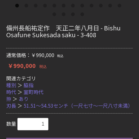
備州長船祐定作 天正二年八月日 - Bishu
Osafune Sukesada saku - 3-408
通常価格：￥990,000
税込
￥990,000
税込
関連カテゴリ
種別
＞
脇指
時代
＞
室町時代
拵
＞
あり
刃長
＞
51.51〜54.53センチ（一尺七寸〜一尺八寸未満）
数量