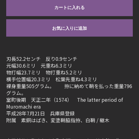
カートに入れる
お気に入りに追加
刃長52.2センチ 反り0.9センチ
元幅30.6ミリ 元重ね6.3ミリ
物打幅23.7ミリ 物打重ね5.2ミリ
横手位置幅20.3ミリ 松葉先重ね4.3ミリ
裸身重量505グラム。 拵に納めて鞘を払った重量796
グラム。
室町後期 天正二年（1574） The latter period of
Muromachi era
平成28年7月21日 兵庫県登録
附属 素銅はばき、変塗鞘脇指拵、白鞘 / 継木