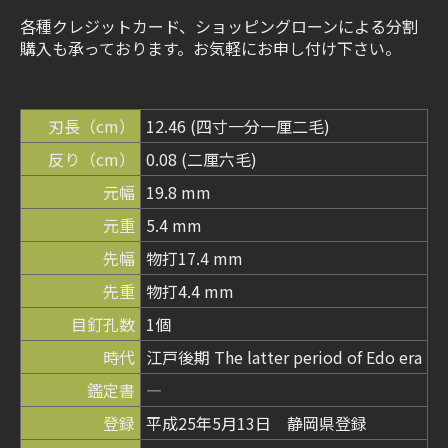
各種クレジットカード、ショッピングローンによる分割
購入も承っております。お気軽にお申し付け下さい。
刃長（cm）
12.46 (四寸一分一厘二毛)
反り（cm）
0.08 (二厘六毛)
元幅
19.8 mm
元重
5.4 mm
先幅
物打17.4 mm
先重
物打4.4 mm
目釘孔数
1個
時代
江戸後期 The latter period of Edo era
鑑定書
―
登録
平成25年5月13日 静岡県登録