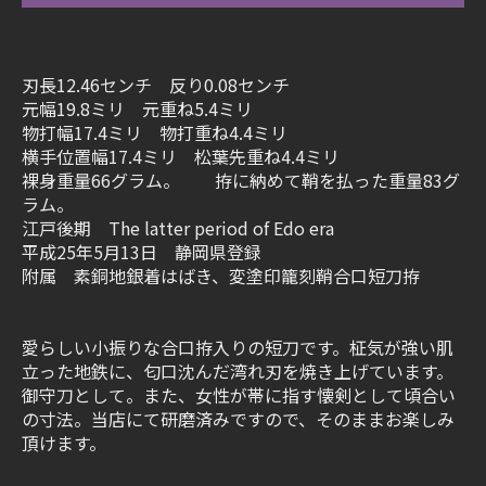
刃長12.46センチ 反り0.08センチ
元幅19.8ミリ 元重ね5.4ミリ
物打幅17.4ミリ 物打重ね4.4ミリ
横手位置幅17.4ミリ 松葉先重ね4.4ミリ
裸身重量66グラム。 拵に納めて鞘を払った重量83グ
ラム。
江戸後期 The latter period of Edo era
平成25年5月13日 静岡県登録
附属 素銅地銀着はばき、変塗印籠刻鞘合口短刀拵
愛らしい小振りな合口拵入りの短刀です。柾気が強い肌
立った地鉄に、匂口沈んだ湾れ刃を焼き上げています。
御守刀として。また、女性が帯に指す懐剣として頃合い
の寸法。当店にて研磨済みですので、そのままお楽しみ
頂けます。