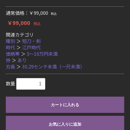
通常価格：￥99,000
税込
￥99,000
税込
関連カテゴリ
種別
＞
短刀・剣
時代
＞
江戸時代
価格帯
＞
5〜10万円未満
拵
＞
あり
刃長
＞
30.29センチ未満（一尺未満）
数量
カートに入れる
お気に入りに追加